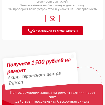
стоимости запчастей.
Замена аккумулятора
590 рублей
Записывайтесь на бесплатную диагностику.
Мы проверим ваше устройство и укажем на неисправность.
Ремонт встроенного
дальнометра и других
750 рублей
устройств
Консультация со специалистом
Замена матрицы
1100 рублей
Прошивка (Обновление
450 рублей
ПО)
Замена USB порта
590 рублей
Получите 1500 рублей на
Калибровка и настройка
750 рублей
ремонт
Акция сервисного центра
Ремонт электронно-
1000 рублей
Trijicon
лучевой трубки
Замена микросхемы
При оформлении заявки на ремонт техники через
450 рублей
логики
сайт,
действует персональная бессрочная скидка