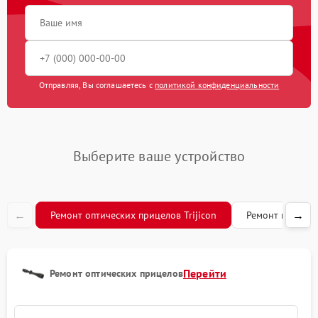
Замена процессора
650 рублей
Замена ключей
590 рублей
управления
Ремонт разъема
590 рублей
Отправляя, Вы соглашаетесь с
политикой конфиденциальности
Замена корпуса
1250 рублей
Ремонт цепи питания
1000 рублей
Выберите ваше устройство
Замена микросхемы
550 рублей
усилителя
←
→
Ремонт оптических прицелов Trijicon
Ремонт коллима
Замена дисплея (экрана)
750 рублей
Замена объективов с
улучшением
1100 рублей
Перейти
Ремонт оптических прицелов
характеристик
Ремонт платы управления
750 рублей