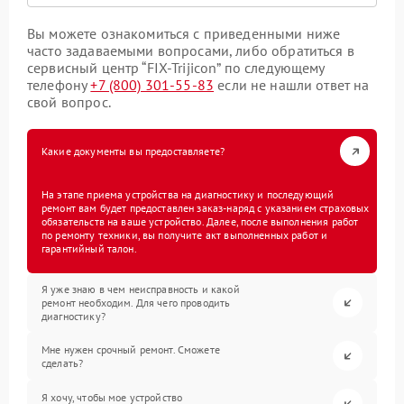
Вы можете ознакомиться с приведенными ниже
часто задаваемыми вопросами, либо обратиться в
сервисный центр “FIX-Trijicon” по следующему
телефону
+7 (800) 301-55-83
если не нашли ответ на
свой вопрос.
Какие документы вы предоставляете?
На этапе приема устройства на диагностику и последующий
ремонт вам будет предоставлен заказ-наряд с указанием страховых
обязательств на ваше устройство. Далее, после выполнения работ
по ремонту техники, вы получите акт выполненных работ и
гарантийный талон.
Я уже знаю в чем неисправность и какой
ремонт необходим. Для чего проводить
диагностику?
Мне нужен срочный ремонт. Сможете
сделать?
Я хочу, чтобы мое устройство