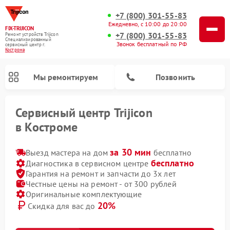
+7 (800) 301-55-83
Ежедневно, с 10:00 до 20:00
FIX-TRIJICON
+7 (800) 301-55-83
Ремонт устройств Trijicon
Специализированный
Звонок бесплатный по РФ
cервисный центр г.
Кострома
Мы ремонтируем
Позвонить
Сервисный центр Trijicon
в Костроме
Ремонт оптических прицелов Trijicon
Ремонт коллиматорных прицелов Trijicon
за 30 мин
Выезд мастера на дом
бесплатно
бесплатно
Диагностика в сервисном центре
Гарантия на ремонт и запчасти до 3х лет
Честные цены на ремонт - от 300 рублей
Оригинальные комплектующие
20%
Скидка для вас до