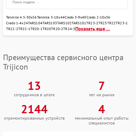
(восстановление)
Восстановление после
650 рублей
Tenmile 4.5-30x56
Tenmile 3-18x44
Credo 3-9x40
Credo 2-10x36
попадания влаги
Credo 1-4x24
TARS104
TARS103
TARS102
TARS101
TR23-2
TR23
TR22
TR23-1
Показать еще ...
TR22-2
TR22-1
TR20-1
TR20
TR20-2
TR24-3
Замена шим контроллера
650 рублей
Преимущества сервисного центра
Trijicon
13
7
сотрудников в штате
лет на рынке
2144
4
отремонтированных устройств
минимальный опыт работы
специалистов